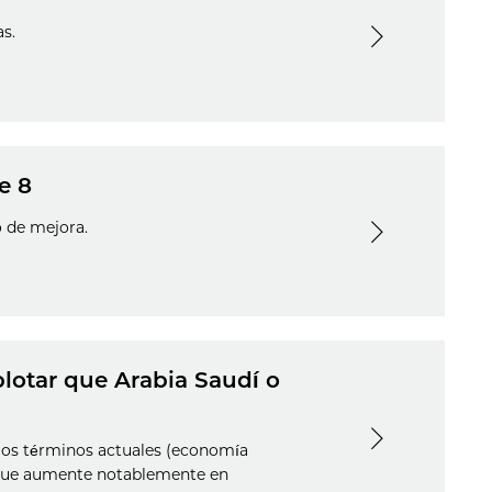
as.
e 8
o de mejora.
lotar que Arabia Saudí o
los términos actuales (economía
o que aumente notablemente en