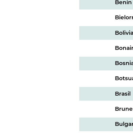
Benin
Bielor
Bolivi
Bonair
Bosni
Botsu
Brasil
Brune
Bulgar