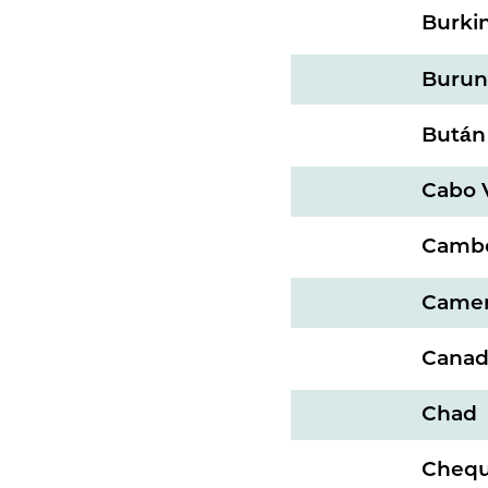
Burki
Burun
Bután
Cabo 
Camb
Came
Cana
Chad
Chequ