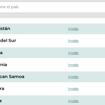
one el país
istán
Inglés
 del Sur
Inglés
ia
Inglés
nia
Inglés
can Samoa
Inglés
ra
Inglés
a
Inglés