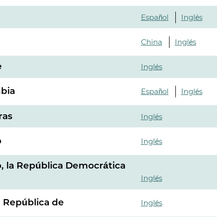
Español
Inglés
China
Inglés
e
Inglés
bia
Español
Inglés
ras
Inglés
o
Inglés
, la República Democrática
Inglés
, República de
Inglés