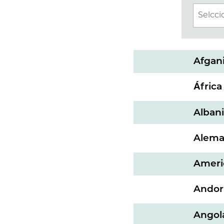
Selcci
Afgan
África
Alban
Alema
Ameri
Andor
Angol