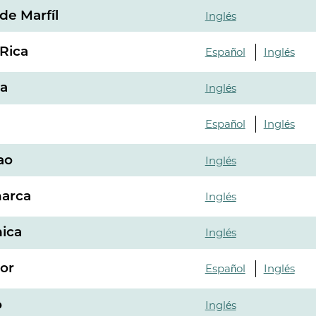
de Marfíl
Inglés
Rica
Español
Inglés
ia
Inglés
Español
Inglés
ao
Inglés
arca
Inglés
ica
Inglés
or
Español
Inglés
o
Inglés