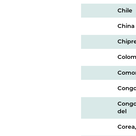
Chile
China
Chipr
Colom
Como
Cong
Congo
del
Corea