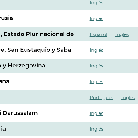
Inglés
rusia
Inglés
a, Estado Plurinacional de
Español
Inglés
e, San Eustaquio y Saba
Inglés
a y Herzegovina
Inglés
ana
Inglés
Portugués
Inglés
i Darussalam
Inglés
ia
Inglés