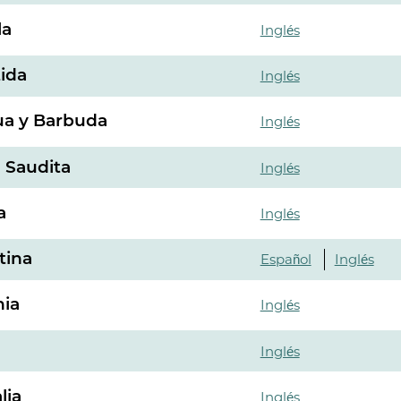
la
Inglés
ida
Inglés
ua y Barbuda
Inglés
 Saudita
Inglés
a
Inglés
tina
Español
Inglés
ia
Inglés
Inglés
lia
Inglés