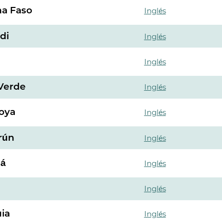
na Faso
Inglés
di
Inglés
Inglés
Verde
Inglés
oya
Inglés
rún
Inglés
dá
Inglés
Inglés
ia
Inglés