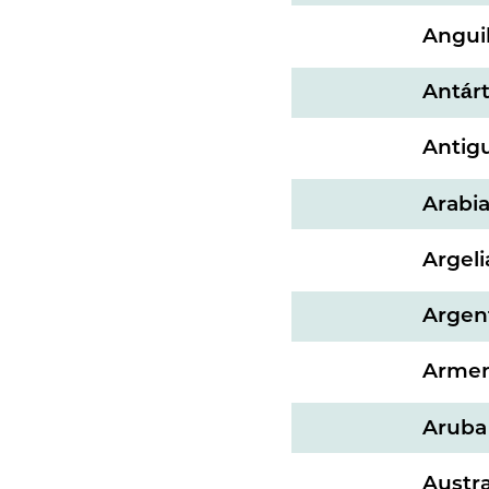
Angui
Antárt
Antig
Arabia
Argeli
Argen
Armen
Aruba
Austra