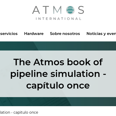
Atmos
servicios
Hardware
Sobre nosotros
Noticias y eve
The Atmos book of
pipeline simulation -
capítulo once
ation - capitulo once