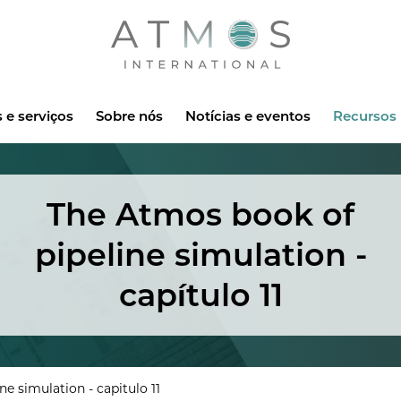
Atmos
 e serviços
Sobre nós
Notícias e eventos
Recursos
The Atmos book of
pipeline simulation -
capítulo 11
e simulation - capitulo 11