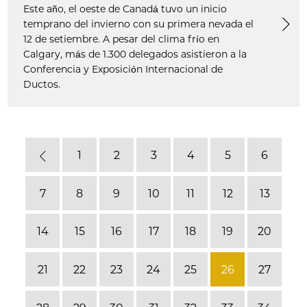
Este año, el oeste de Canadá tuvo un inicio
temprano del invierno con su primera nevada el
12 de setiembre. A pesar del clima frío en
Calgary, más de 1.300 delegados asistieron a la
Conferencia y Exposición Internacional de
Ductos.
1
2
3
4
5
6
Previous
7
8
9
10
11
12
13
14
15
16
17
18
19
20
21
22
23
24
25
26
27