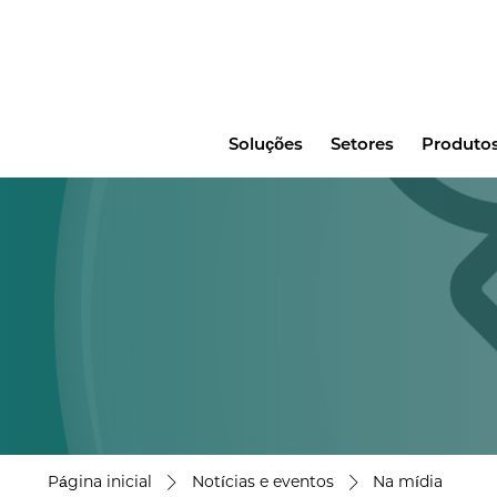
Main
Soluções
Setores
Produtos
menu
Página inicial
Notícias e eventos
Na mídia