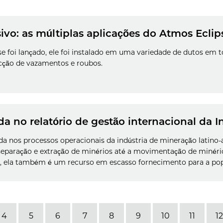
ivo: as múltiplas aplicações do Atmos Eclip
e foi lançado, ele foi instalado em uma variedade de dutos em 
cção de vazamentos e roubos.
 no relatório de gestão internacional da I
da nos processos operacionais da indústria de mineração latino
eparação e extração de minérios até a movimentação de minéri
s, ela também é um recurso em escasso fornecimento para a pop
4
5
6
7
8
9
10
11
12