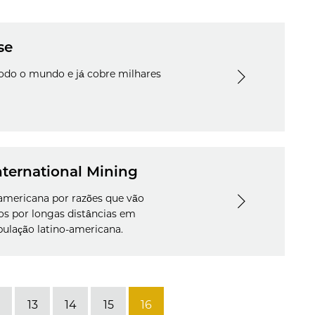
se
todo o mundo e já cobre milhares
nternational Mining
-americana por razões que vão
os por longas distâncias em
ulação latino-americana.
13
14
15
16