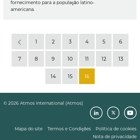
fornecimento para a população latino-
americana.
1
2
3
4
5
6
Previous
7
8
9
10
11
12
13
14
15
16
© 2026 Atmos International (Atmos)
Mapa do site
Termos e Condições
Política de cookies
Nota de privacidade